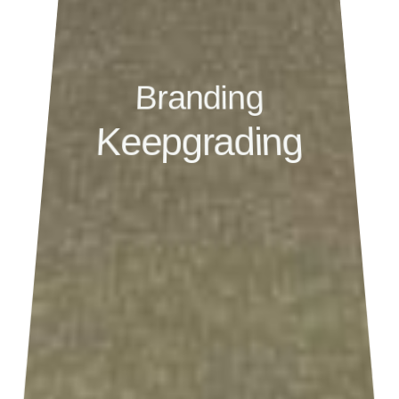
B
r
a
n
d
i
n
g
K
e
e
p
g
r
a
d
i
n
g